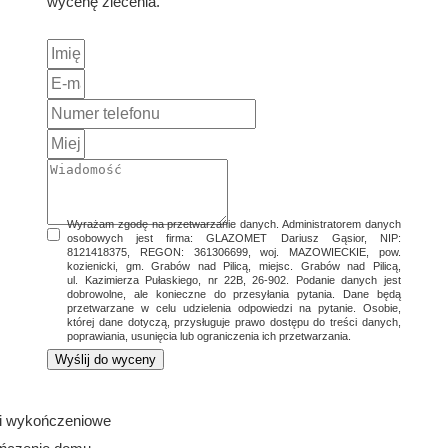
wycenę zlecenia.
Wyrażam zgodę na przetwarzanie danych. Administratorem danych
osobowych jest firma: GLAZOMET Dariusz Gąsior, NIP:
8121418375, REGON: 361306699, woj. MAZOWIECKIE, pow.
kozienicki, gm. Grabów nad Pilicą, miejsc. Grabów nad Pilicą,
ul. Kazimierza Pułaskiego, nr 22B, 26-902. Podanie danych jest
dobrowolne, ale konieczne do przesyłania pytania. Dane będą
przetwarzane w celu udzielenia odpowiedzi na pytanie. Osobie,
której dane dotyczą, przysługuje prawo dostępu do treści danych,
poprawiania, usunięcia lub ograniczenia ich przetwarzania.
Wyślij do wyceny
i wykończeniowe